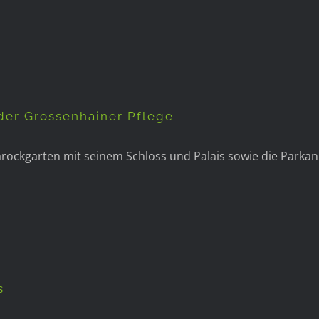
 beliebtes Ausflugsziel in der Grossenh
n der Grossenhainer Pflege
r Barockgarten mit seinem Schloss und Palais sowie die Par
Island – nicht nur Wasserfälle und Eis
s