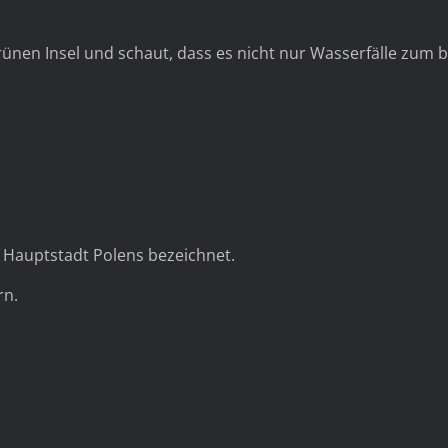
rünen Insel und schaut, dass es nicht nur Wasserfälle zum 
KRAKOW – beliebte Stadt in Polen
he Hauptstadt Polens bezeichnet.
rn.
Äthiopien – wir kommen