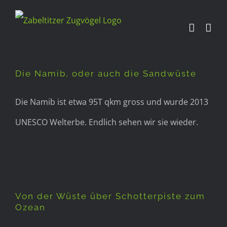
Zum
Inhalt
Die Namib, oder auch die
springen
Sandwüste
Die Namib, oder auch die Sandwüste
Die Namib ist etwa 95T qkm gross und wurde 2013
UNESCO Welterbe. Endlich sehen wir sie wieder.
Von der Wüste über
Schotterpiste zum Ozean
Von der Wüste über Schotterpiste zum
Ozean