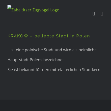
Zum
Inhalt
KRAKOW – beliebte Stadt in
springen
Polen
KRAKOW – beliebte Stadt in Polen
.. ist eine polnische Stadt und wird als heimliche
Hauptstadt Polens bezeichnet.
Sie ist bekannt für den mittelalterlichen Stadtkern.