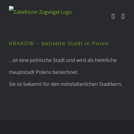
Zum
Inhalt
KRAKOW – beliebte Stadt in
springen
Polen
KRAKOW – beliebte Stadt in Polen
.. ist eine polnische Stadt und wird als heimliche
Hauptstadt Polens bezeichnet.
Sie ist bekannt für den mittelalterlichen Stadtkern.