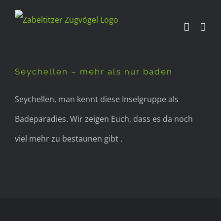
Zum
Inhalt
Seychellen – mehr als nur
springen
baden
Seychellen – mehr als nur baden
Seychellen, man kennt diese Inselgruppe als
Badeparadies. Wir zeigen Euch, dass es da noch
viel mehr zu bestaunen gibt .