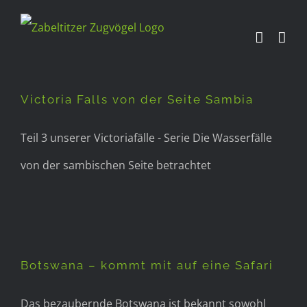
Zum
Inhalt
Victoria Falls von der Seite
springen
Sambia
Victoria Falls von der Seite Sambia
Teil 3 unserer Victoriafälle - Serie Die Wasserfälle
von der sambischen Seite betrachtet
Botswana – kommt mit auf
eine Safari
Botswana – kommt mit auf eine Safari
Das bezaubernde Botswana ist bekannt sowohl