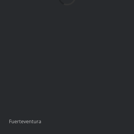
Zeige
Fuerteventura
grösseres